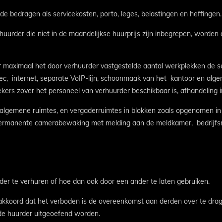
gde bedragen als servicekosten, porto, leges, belastingen en heffingen.
urder die niet in de maandelijkse huurprijs zijn inbegrepen, worden d
oor maximaal het door verhuurder vastgestelde aantal werkplekken de se
ec, internet, separate VoIP-lijn, schoonmaak van het kantoor en algem
ers zover het personeel van verhuurder beschikbaar is, afhandeling i
van algemene ruimtes, en vergaderruimtes in blokken zoals opgenomen in
 permanente camerabewaking met melding aan de meldkamer, bedrijfs
nder te verhuren of hoe dan ook door een ander te laten gebruiken.
 akkoord dat het verboden is de overeenkomst aan derden over te dra
de huurder uitgeoefend worden.