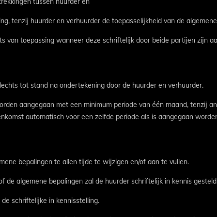
trekkingen tussen huurder en
g, tenzij huurder en verhuurder de toepasselijkheid van de algemene b
s van toepassing wanneer deze schriftelijk door beide partijen zijn a
lechts tot stand na ondertekening door de huurder en verhuurder.
worden aangegaan met een minimum periode van één maand, tenzij a
enkomst automatisch voor een zelfde periode als is aangegaan worden
ne bepalingen te allen tijde te wijzigen en/of aan te vullen.
f de algemene bepalingen zal de huurder schriftelijk in kennis gestel
e schriftelijke in kennisstelling.