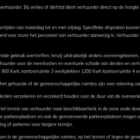
erhuurder. Bij verlies of diefstal dient verhuurder direct op de hoogt
ortijden van maandag tot en met vrijdag. Specifieke afspraken kunnen
verd voor zover het personeel van verhuurder aanwezig is. Verhuurder
ormale gebruik overtreffen, tenzij uitdrukkelijk anders overeengekomen
huurder voor de meerkosten en eventuele schade van derden en verhu
n 900 Kwh, kantoorruimte 3 werkplekken 1200 Kwh kantoorruimte 4 w
 het gehuurde of de gemeenschappelijke ruimtes zijn voor rekening va
rden verzekeren en verzekerd houden voor de duur van de overeenko
et terrein van verhuurder naar beschikbaarheid, in de zone zoals door
e parkeerplaatsen en ook de gereserveerde parkeerplaatsen mogen enk
ing of parkeren voor langere termijn.
sen in de gemeenschappelijke ruimtes, op het terrein of tegen de geve