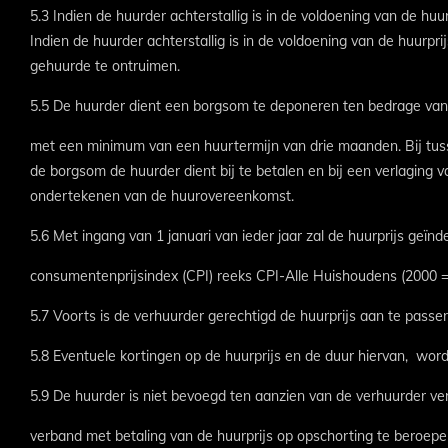
5.3 Indien de huurder achterstallig is in de voldoening van de h
Indien de huurder achterstallig is in de voldoening van de huur
gehuurde te ontruimen.
5.5 De huurder dient een borgsom te deponeren ten bedrage van d
met een minimum van een huurtermijn van drie maanden. Bij tus
de borgsom de huurder dient bij te betalen en bij een verlaging
ondertekenen van de huurovereenkomst.
5.6 Met ingang van 1 januari van ieder jaar zal de huurprijs ge
consumentenprijsindex (CPI) reeks CPI-Alle Huishoudens (2000 = 
5.7 Voorts is de verhuurder gerechtigd de huurprijs aan te pas
5.8 Eventuele kortingen op de huurprijs en de duur hiervan, word
5.9 De huurder is niet bevoegd ten aanzien van de verhuurder ver
verband met betaling van de huurprijs op opschorting te beroepe