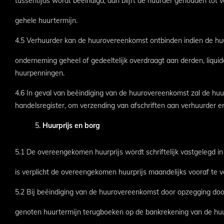
tussentijds wordt beëindigd, dan blijft de huurder gehouden tot 
gehele huurtermijn.
4.5 Verhuurder kan de huurovereenkomst ontbinden indien de huur
onderneming geheel of gedeeltelijk overdraagt aan derden, liquid
huurpenningen.
4.6 In geval van beëindiging van de huurovereenkomst zal de huur
handelsregister, om verzending van afschriften aan verhuurder 
Huurprijs en borg
5.1 De overeengekomen huurprijs wordt schriftelijk vastgelegd 
is verplicht de overeengekomen huurprijs maandelijks vooraf te 
5.2 Bij beëindiging van de huurovereenkomst door opzegging door
genoten huurtermijn terugboeken op de bankrekening van de huurd