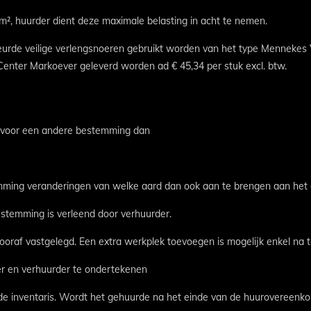
m², huurder dient deze maximale belasting in acht te nemen.
ekeurde veilige verlengsnoeren gebruikt worden van het type Mennek
nter Markoever geleverd worden ad € 45,34 per stuk excl. btw.
en voor een andere bestemming dan
stemming veranderingen van welke aard dan ook aan te brengen aan het
oestemming is verleend door verhuurder.
vooraf vastgelegd. Een extra werkplek toevoegen is mogelijk enkel na
er en verhuurder te ondertekenen
e inventaris. Wordt het gehuurde na het einde van de huurovereenkoms