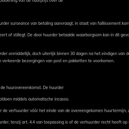
voldoening van de huurprijs over de
der surseance van betaling aanvraagt, in staat van faillissement ko
eert of stillegt. De door huurder betaalde waarborgsom kan in dit geva
der onmiddellijk, doch uiterlijk binnen 30 dagen na het eindigen van
en verkeerde bezorgingen van post en pakketten te voorkomen.
in de huurovereenkomst. De huurder
voldoen middels automatische incasso.
 de verhuurder vóór het einde van de overeengekomen huurtermijn, za
er, tenzij art. 4.4 van toepassing is of de verhuurder recht heeft o