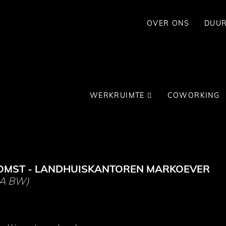
OVER ONS
DUU
WERKRUIMTE
COWORKING
OMST -
LANDHUISKANTOREN MARKOEVER
0A BW)