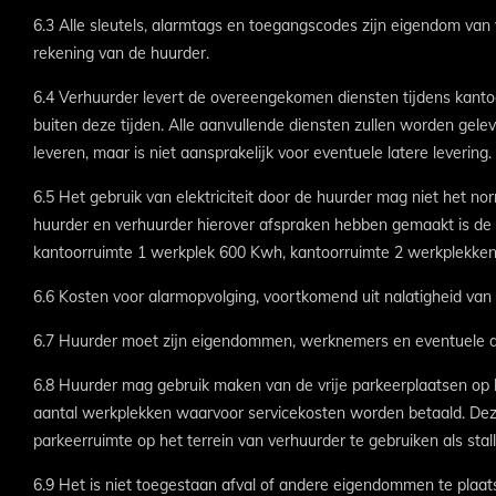
6.3 Alle sleutels, alarmtags en toegangscodes zijn eigendom van v
rekening van de huurder.
6.4 Verhuurder levert de overeengekomen diensten tijdens kanto
buiten deze tijden. Alle aanvullende diensten zullen worden gele
leveren, maar is niet aansprakelijk voor eventuele latere levering.
6.5 Het gebruik van elektriciteit door de huurder mag niet het n
huurder en verhuurder hierover afspraken hebben gemaakt is de 
kantoorruimte 1 werkplek 600 Kwh, kantoorruimte 2 werkplekke
6.6 Kosten voor alarmopvolging, voortkomend uit nalatigheid van
6.7 Huurder moet zijn eigendommen, werknemers en eventuele de
6.8 Huurder mag gebruik maken van de vrije parkeerplaatsen op h
aantal werkplekken waarvoor servicekosten worden betaald. Dez
parkeerruimte op het terrein van verhuurder te gebruiken als stall
6.9 Het is niet toegestaan afval of andere eigendommen te plaat