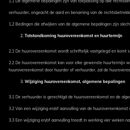
1.1 De algemene bepalingen zijn van toepassing op alle rechtsbe
verhuurder, ongeacht de aard en benaming van de rechtsbetrekkin
1.2 Bedingen die afwijken van de algemene bepalingen zijn slecht
Totstandkoming huurovereenkomst en huurtermijn
2.1 De huurovereenkomst wordt schriftelijk vastgelegd en komt s
2.2 De huurovereenkomst kan voor elke gewenste huurtermijn 
huurovereenkomst door huurder of verhuurder, zal de huurovere
Wijziging huurovereenkomst, algemene bepalingen
3.1 De verhuurder is gerechtigd de huurovereenkomst en de algeme
3.2 Van een wijziging en/of aanvulling van de huurovereenkomst o
3.3 Een wijziging en/of aanvulling treedt in werking vier weken na d