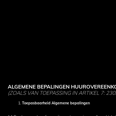
Door
naar
de
hoofd
inhoud
ALGEMENE BEPALINGEN HUUROVEREENK
(ZOALS VAN TOEPASSING IN ARTIKEL 7: 23
Toepasbaarheid Algemene bepalingen