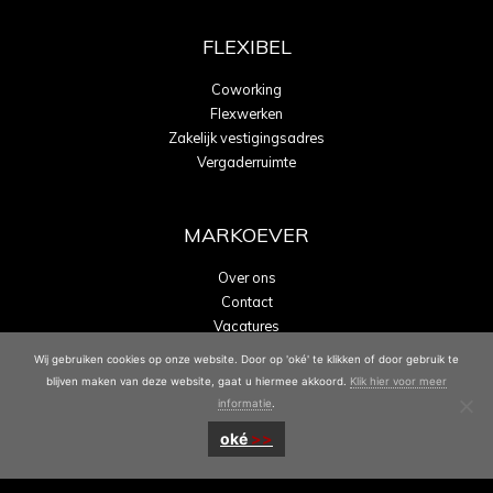
FLEXIBEL
Coworking
Flexwerken
Zakelijk vestigingsadres
Vergaderruimte
MARKOEVER
Over ons
Contact
Vacatures
Energielabel A
Wij gebruiken cookies op onze website. Door op 'oké' te klikken of door gebruik te
blijven maken van deze website, gaat u hiermee akkoord.
Klik hier voor meer
informatie
.
oké