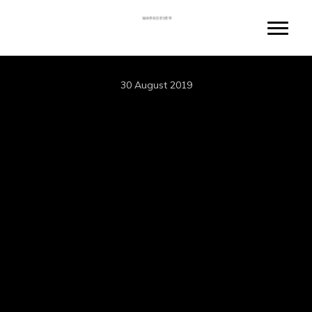
Skip
MARKOEVER
to
Toggle
main
content
30 August 2019