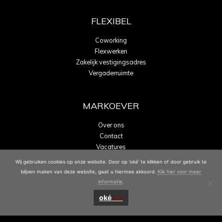
FLEXIBEL
Coworking
Flexwerken
Zakelijk vestigingsadres
Vergaderruimte
MARKOEVER
Over ons
Contact
Vacatures
Energielabel A
Wij gebruiken cookies op onze website. Door op 'oké' te klikken of door gebruik te
blijven maken van deze website, gaat u hiermee akkoord.
Klik hier voor meer
informatie
.
oké