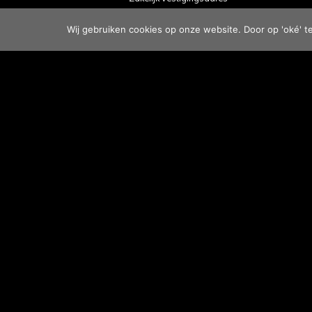
Vergaderruimte
Wij gebruiken cookies op onze website. Door op 'oké' t
MARKOEVER
Over ons
Contact
Vacatures
Energielabel A