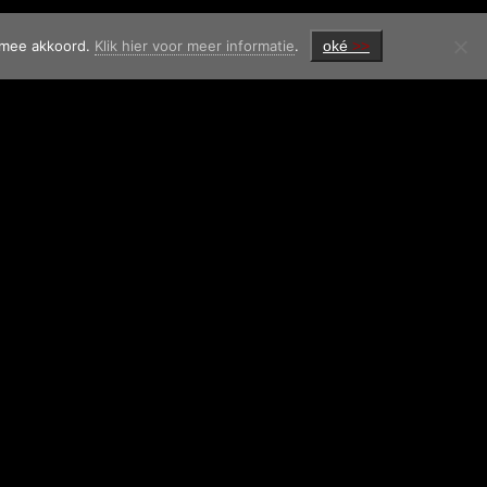
ermee akkoord.
Klik hier voor meer informatie
.
oké