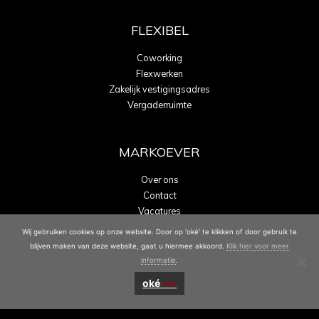
FLEXIBEL
Coworking
Flexwerken
Zakelijk vestigingsadres
Vergaderruimte
MARKOEVER
Over ons
Contact
Vacatures
Energielabel A
Wij gebruiken cookies op onze website. Door op 'oké' te klikken of door gebruik te
blijven maken van deze website, gaat u hiermee akkoord.
Klik hier voor meer
informatie
.
oké