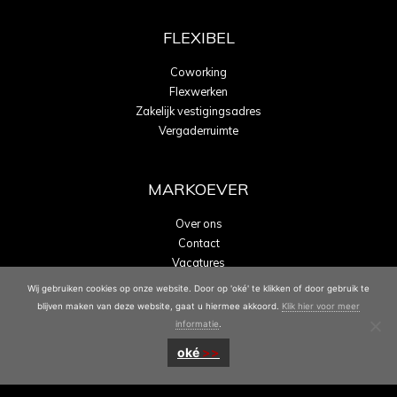
FLEXIBEL
Coworking
Flexwerken
Zakelijk vestigingsadres
Vergaderruimte
MARKOEVER
Over ons
Contact
Vacatures
Energielabel A
Wij gebruiken cookies op onze website. Door op 'oké' te klikken of door gebruik te
blijven maken van deze website, gaat u hiermee akkoord.
Klik hier voor meer
informatie
.
oké