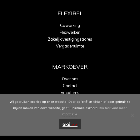
FLEXIBEL
Coworking
Flexwerken
Zakelijk vestigingsadres
Vergaderruimte
MARKOEVER
Over ons
Contact
Vacatures
Energielabel A
Wij gebruiken cookies op onze website. Door op 'oké' te klikken of door gebruik te
blijven maken van deze website, gaat u hiermee akkoord.
Klik hier voor meer
informatie
.
oké