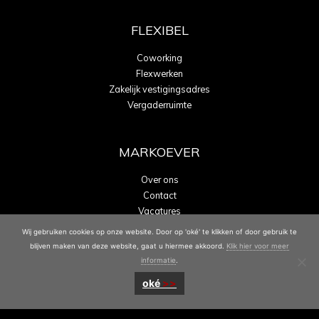
FLEXIBEL
Coworking
Flexwerken
Zakelijk vestigingsadres
Vergaderruimte
MARKOEVER
Over ons
Contact
Vacatures
Energielabel A
Wij gebruiken cookies op onze website. Door op 'oké' te klikken of door gebruik te
blijven maken van deze website, gaat u hiermee akkoord.
Klik hier voor meer
informatie
.
oké