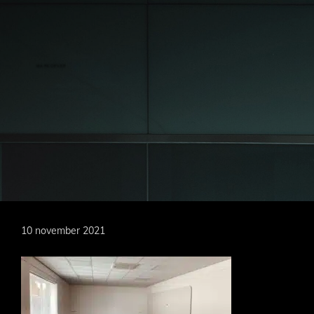
Door
naar
de
hoofd
MARKOEVER
inhoud
10 november 2021