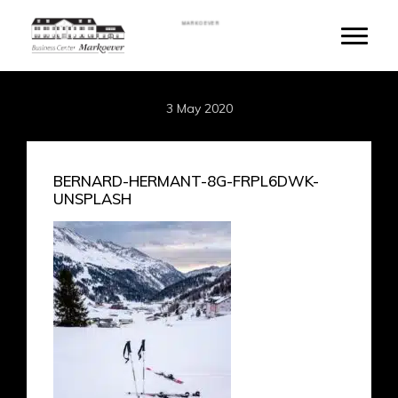
Skip
MARKOEVER
to
Toggle
main
content
3 May 2020
BERNARD-HERMANT-8G-FRPL6DWK-
UNSPLASH