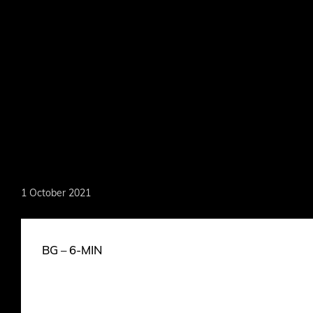
Skip
to
main
content
MARKOEVER
1 October 2021
BG – 6-MIN