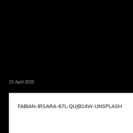
Skip
to
main
content
MARKOEVER
23 April 2020
FABIAN-IRSARA-67L-QUJB14W-UNSPLASH