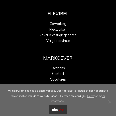
FLEXIBEL
Coworking
Flexwerken
Zakelijk vestigingsadres
Vergaderruimte
MARKOEVER
Over ons
Contact
Vacatures
Energielabel A
Wij gebruiken cookies op onze website. Door op 'oké' te klikken of door gebruik te
blijven maken van deze website, gaat u hiermee akkoord.
Klik hier voor meer
informatie
.
oké