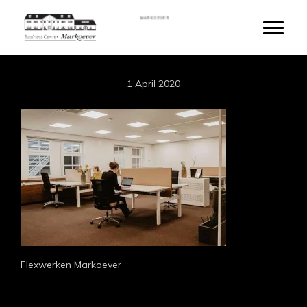
Skip
MARKOEVER
to
Toggle
main
content
1 April 2020
Flexwerken Markoever