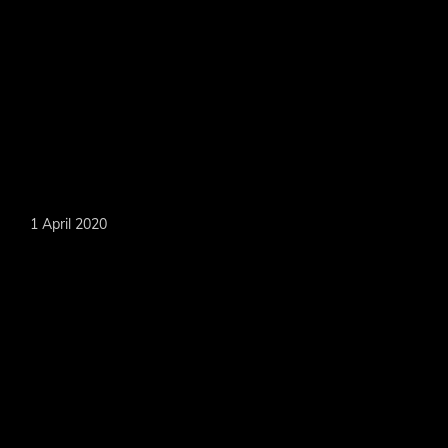
Skip
to
main
content
MARKOEVER
1 April 2020