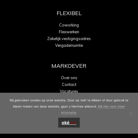
FLEXIBEL
Coworking
Flexwerken
Zakelijk vestigingsadres
Vergaderruimte
MARKOEVER
Over ons
Contact
Vacatures
Energielabel A
Wij gebruiken cookies op onze website. Door op 'oké' te klikken of door gebruik te
blijven maken van deze website, gaat u hiermee akkoord.
Klik hier voor meer
informatie
.
oké