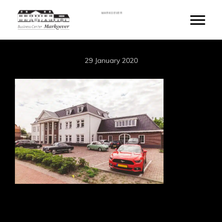
Skip
MARKOEVER
to
Toggle
main
content
29 January 2020