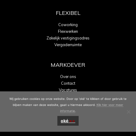
FLEXIBEL
Coworking
Flexwerken
Zakelijk vestigingsadres
Vergaderruimte
MARKOEVER
Over ons
Contact
Vacatures
Energielabel A
Wij gebruiken cookies op onze website. Door op 'oké' te klikken of door gebruik te
blijven maken van deze website, gaat u hiermee akkoord.
Klik hier voor meer
informatie
.
oké