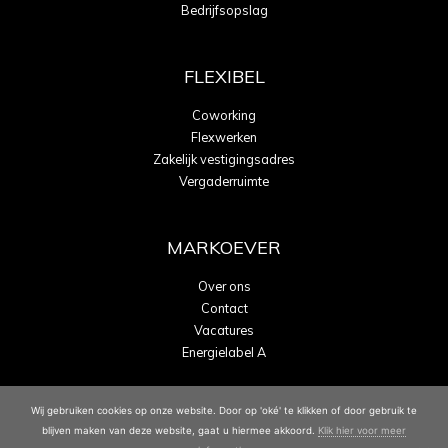
Bedrijfsopslag
FLEXIBEL
Coworking
Flexwerken
Zakelijk vestigingsadres
Vergaderruimte
MARKOEVER
Over ons
Contact
Vacatures
Energielabel A
Wij gebruiken cookies op onze website. Door op 'oké' te klikken of door gebruik te
blijven maken van deze website, gaat u hiermee akkoord.
Klik hier voor meer