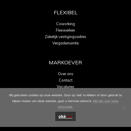
FLEXIBEL
Coworking
Flexwerken
Zakelijk vestigingsadres
Vergaderruimte
MARKOEVER
Over ons
Contact
Vacatures
Energielabel A
Wij gebruiken cookies op onze website. Door op 'oké' te klikken of door gebruik te
blijven maken van deze website, gaat u hiermee akkoord.
Klik hier voor meer
informatie
.
oké