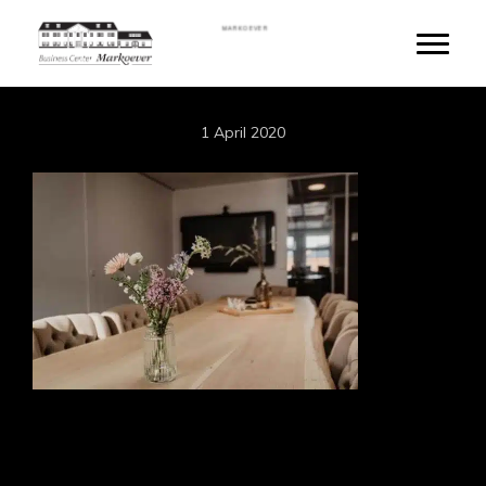
Skip
MARKOEVER
to
Toggle
main
content
1 April 2020