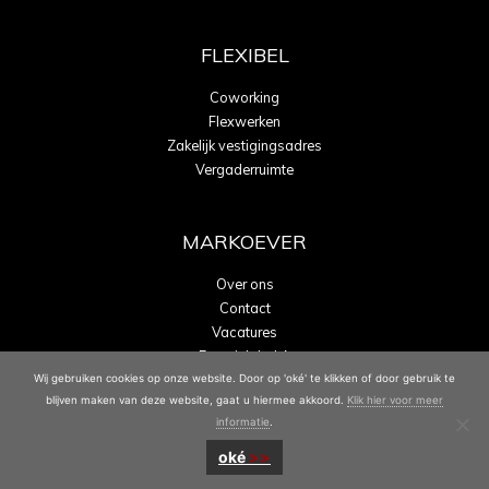
FLEXIBEL
Coworking
Flexwerken
Zakelijk vestigingsadres
Vergaderruimte
MARKOEVER
Over ons
Contact
Vacatures
Energielabel A
Wij gebruiken cookies op onze website. Door op 'oké' te klikken of door gebruik te
blijven maken van deze website, gaat u hiermee akkoord.
Klik hier voor meer
informatie
.
oké