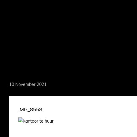
Skip
to
main
content
MARKOEVER
10 November 2021
IMG_8558