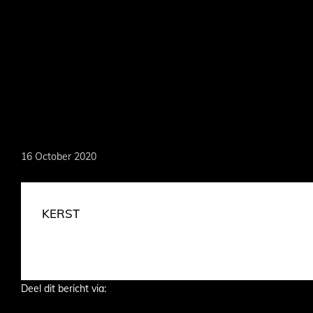
Skip
to
main
content
MARKOEVER
16 October 2020
KERST
Deel dit bericht via: