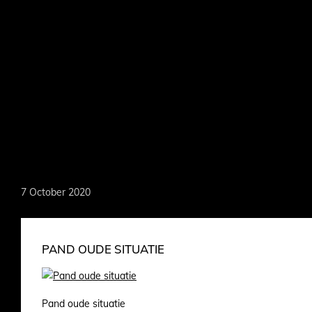
Skip
to
main
content
MARKOEVER
7 October 2020
PAND OUDE SITUATIE
Pand oude situatie