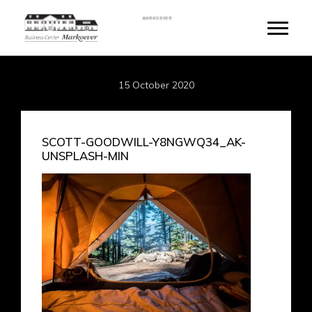
Skip
MARKOEVER
to
Toggle
main
content
15 October 2020
SCOTT-GOODWILL-Y8NGWQ34_AK-
UNSPLASH-MIN