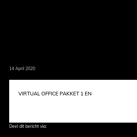
Skip
to
main
content
MARKOEVER
14 April 2020
VIRTUAL OFFICE PAKKET 1 EN
Deel dit bericht via: