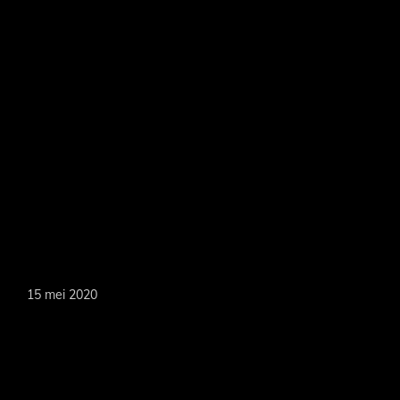
Door
naar
de
hoofd
MARKOEVER
inhoud
15 mei 2020