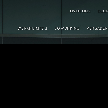
OVER ONS
DUU
WERKRUIMTE
COWORKING
VERGADER