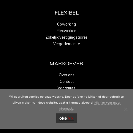
FLEXIBEL
Coworking
Flexwerken
Zakelijk vestigingsadres
Vergaderruimte
MARKOEVER
Over ons
Contact
Vacatures
Energielabel A
Wij gebruiken cookies op onze website. Door op 'oké' te klikken of door gebruik te
blijven maken van deze website, gaat u hiermee akkoord.
Klik hier voor meer
informatie
.
oké