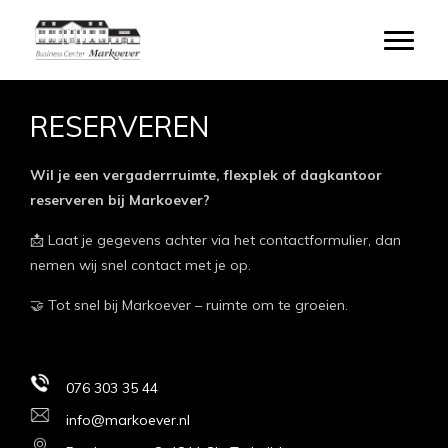
Door
naar
Toggle
de
hoofd
inhoud
RESERVEREN
Wil je een vergaderrruimte, flexplek of dagkantoor
reserveren bij Markoever?
📩 Laat je gegevens achter via het contactformulier, dan
nemen wij snel contact met je op.
🤝 Tot snel bij Markoever – ruimte om te groeien.
076 303 35 44
info@markoever.nl