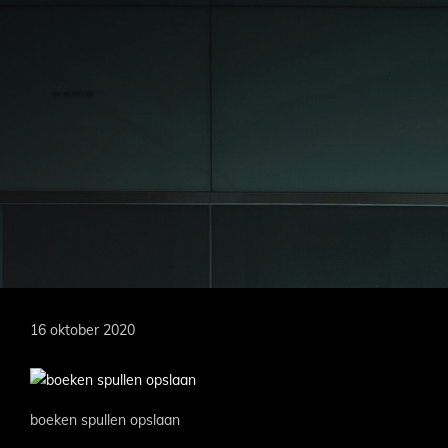
Door
naar
de
hoofd
MARKOEVER
inhoud
16 oktober 2020
boeken spullen opslaan