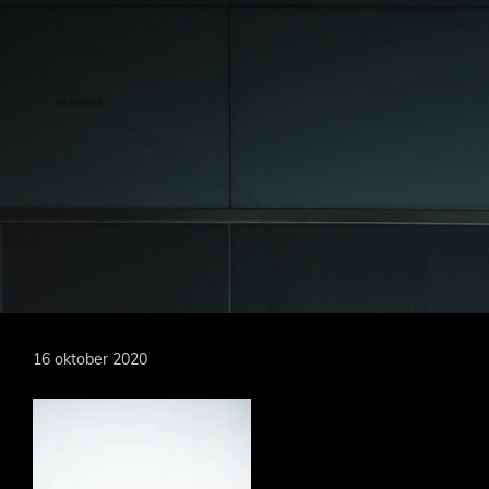
Door
naar
de
hoofd
MARKOEVER
inhoud
16 oktober 2020