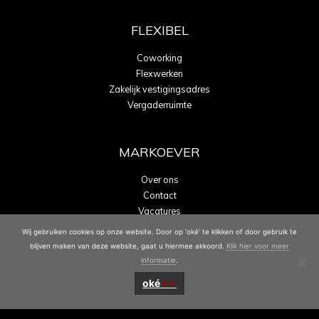
FLEXIBEL
Coworking
Flexwerken
Zakelijk vestigingsadres
Vergaderruimte
MARKOEVER
Over ons
Contact
Vacatures
Energielabel A
Wij gebruiken cookies op onze website. Door op 'oké' te klikken of door gebruik te
blijven maken van deze website, gaat u hiermee akkoord.
Klik hier voor meer
informatie
.
oké