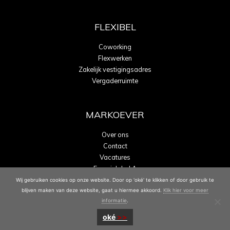
FLEXIBEL
Coworking
Flexwerken
Zakelijk vestigingsadres
Vergaderruimte
MARKOEVER
Over ons
Contact
Vacatures
Energielabel A
Wij gebruiken cookies op onze website. Door op 'oké' te klikken of door gebruik te
blijven maken van deze website, gaat u hiermee akkoord.
Klik hier voor meer
informatie
.
oké