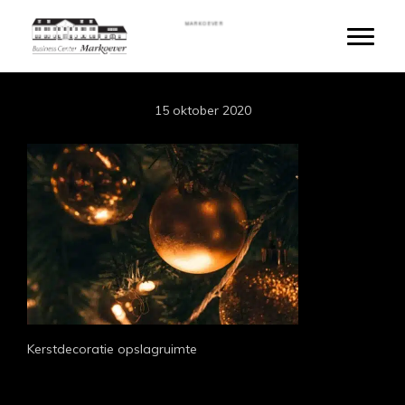
Door
MARKOEVER
naar
Toggle
de
hoofd
inhoud
15 oktober 2020
Kerstdecoratie opslagruimte