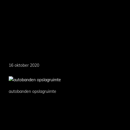
Door
naar
de
hoofd
MARKOEVER
inhoud
16 oktober 2020
autobanden opslagruimte