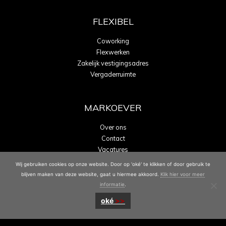
FLEXIBEL
Coworking
Flexwerken
Zakelijk vestigingsadres
Vergaderruimte
MARKOEVER
Over ons
Contact
Vacatures
Energielabel A
Wij gebruiken cookies op onze website. Door op 'oké' te klikken of door gebruik te
blijven maken van deze website, gaat u hiermee akkoord.
Klik hier voor meer
informatie
.
oké