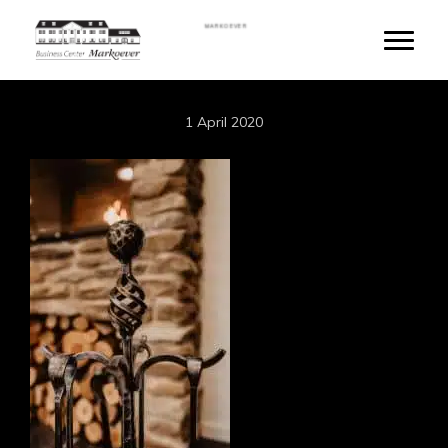
Skip
MARKOEVER
to
Toggle
main
content
1 April 2020