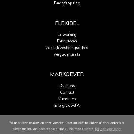
Bedrijfsopslag
FLEXIBEL
Coworking
Flexwerken
Zakelijk vestigingsadres
Vergaderruimte
MARKOEVER
Over ons
Contact
Vacatures
Energielabel A
Wij gebruiken cookies op onze website. Door op 'oké' te klikken of door gebruik te
blijven maken van deze website, gaat u hiermee akkoord.
Klik hier voor meer