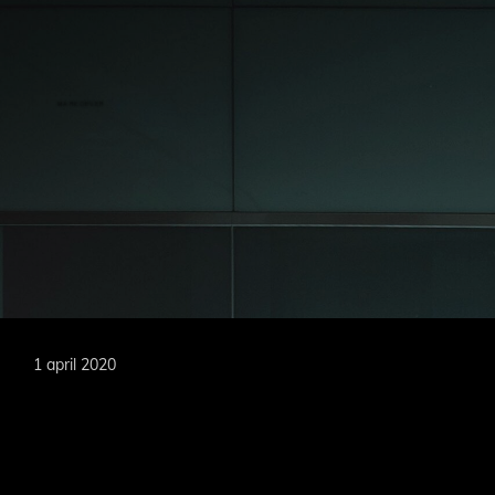
Door
naar
de
hoofd
MARKOEVER
inhoud
1 april 2020