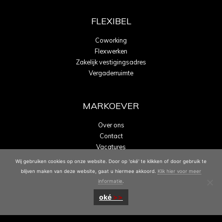
FLEXIBEL
Coworking
Flexwerken
Zakelijk vestigingsadres
Vergaderruimte
MARKOEVER
Over ons
Contact
Vacatures
Energielabel A
Wij gebruiken cookies op onze website. Door op 'oké' te klikken of door gebruik te
blijven maken van deze website, gaat u hiermee akkoord.
Klik hier voor meer
informatie
.
oké