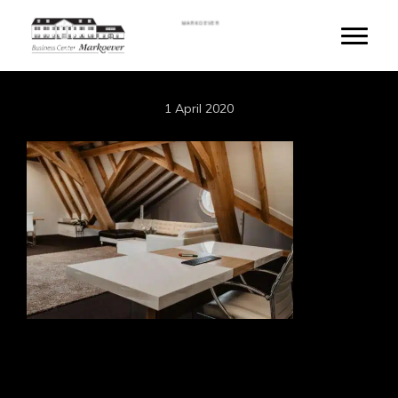
Skip
MARKOEVER
to
Toggle
main
content
1 April 2020