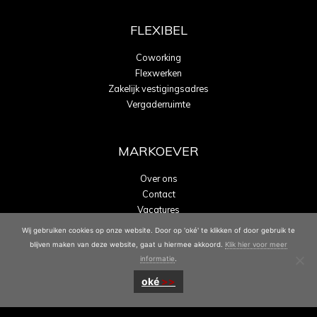
FLEXIBEL
Coworking
Flexwerken
Zakelijk vestigingsadres
Vergaderruimte
MARKOEVER
Over ons
Contact
Vacatures
Energielabel A
Wij gebruiken cookies op onze website. Door op 'oké' te klikken of door gebruik te
blijven maken van deze website, gaat u hiermee akkoord.
Klik hier voor meer
informatie
.
oké