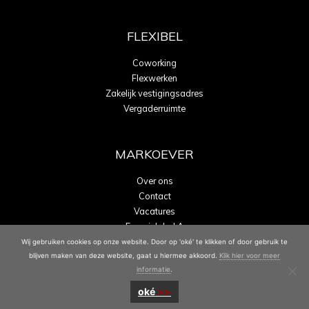
FLEXIBEL
Coworking
Flexwerken
Zakelijk vestigingsadres
Vergaderruimte
MARKOEVER
Over ons
Contact
Vacatures
Energielabel A
Wij gebruiken cookies op onze website. Door op 'oké' te klikken of door gebruik te
blijven maken van deze website, gaat u hiermee akkoord.
Klik hier voor meer
informatie
.
oké