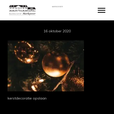
Door
MARKOEVER
naar
Toggle
de
hoofd
inhoud
16 oktober 2020
kerstdecoratie opslaan